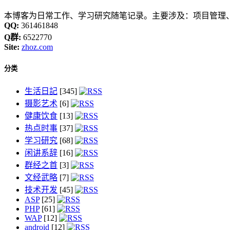
本博客为日常工作、学习研究随笔记录。主要涉及：项目管理、
QQ:
361461848
Q群:
6522770
Site:
zhoz.com
分类
生活日記
[345]
摄影艺术
[6]
健康饮食
[13]
热点时事
[37]
学习研究
[68]
闲讲系辞
[16]
群经之首
[3]
文经武略
[7]
技术开发
[45]
ASP
[25]
PHP
[61]
WAP
[12]
android
[12]