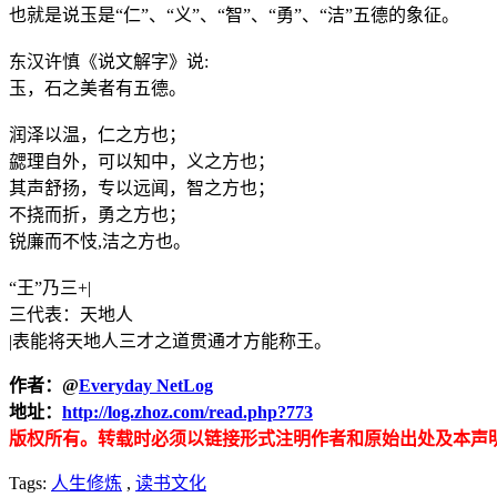
也就是说玉是“仁”、“义”、“智”、“勇”、“洁”五德的象征。
东汉许慎《说文解字》说:
玉，石之美者有五德。
润泽以温，仁之方也；
勰理自外，可以知中，义之方也；
其声舒扬，专以远闻，智之方也；
不挠而折，勇之方也；
锐廉而不忮,洁之方也。
“王”乃三+|
三代表：天地人
|表能将天地人三才之道贯通才方能称王。
作者：
@
Everyday NetLog
地址：
http://log.zhoz.com/read.php?773
版权所有。转载时必须以链接形式注明作者和原始出处及本声
Tags:
人生修炼
,
读书文化