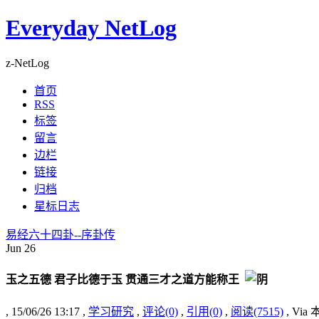
Everyday NetLog
z-NetLog
首页
RSS
标签
留言
边栏
链接
归档
星标日志
易经六十四卦--序卦传
Jun
26
玉之五德 君子比德于玉 贯通三才之道方能称王
, 15/06/26 13:17 ,
学习研究
,
评论(0)
,
引用(0)
,
阅读(7515)
, Vi