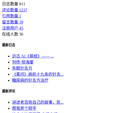
日志数量 811
评论数量 1237
引用数量 1
留言数量 39
注册用户 45
在线人数 36
最新日志
远古 AI《易经》—— ...
列传·倪海厦
失眠针灸方
《素问》病机十九条的针灸...
糖尿病的针灸方治疗
最新评论
讲述老百姓自己的故事，民...
帮我弄个转字