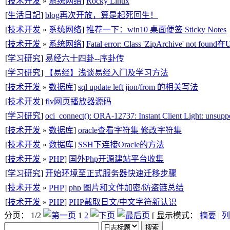
[
技术开发
»
系统网络
]
Rocky Linux
[
生活日記
]
blog再次开放，算是起死回生！
[
技术开发
»
系统网络
]
推荐一下：win10 桌面便签 Sticky Notes
[
技术开发
»
系统网络
]
Fatal error: Class 'ZipArchive' not 
[
学习研究
]
易经六十四卦--序卦传
[
学习研究
]
【易经】浅谈易经入门及学习方法
[
技术开发
»
数据库
]
sql update left jion/from 的相关写法
[
技术开发
]
flv网页播放器源码
[
学习研究
]
oci_connect(): ORA-12737: Instant Client Light: unsuppo
[
技术开发
»
数据库
]
oracle查看字符集 修改字符集
[
技术开发
»
数据库
]
SSH下连接Oracle的方法
[
技术开发
»
PHP
]
国外Php开源建站平台收集
[
学习研究
]
开始环境至正式服务器快速迁移步骤
[
技术开发
»
PHP
]
php 图片和文件加密/防盗链总结
[
技术开发
»
PHP
]
PHP截取日文/中文字符新认识
分页： 1/2
1
2
[ 显示模式：
摘要
|
列