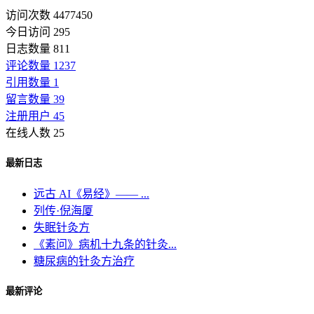
访问次数 4477450
今日访问 295
日志数量 811
评论数量 1237
引用数量 1
留言数量 39
注册用户 45
在线人数 25
最新日志
远古 AI《易经》—— ...
列传·倪海厦
失眠针灸方
《素问》病机十九条的针灸...
糖尿病的针灸方治疗
最新评论