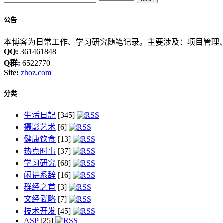
公告
本博客为日常工作、学习研究随笔记录。主要涉及：项目管理、
QQ:
361461848
Q群:
6522770
Site:
zhoz.com
分类
生活日記
[345]
摄影艺术
[6]
健康饮食
[13]
热点时事
[37]
学习研究
[68]
闲讲系辞
[16]
群经之首
[3]
文经武略
[7]
技术开发
[45]
ASP
[25]