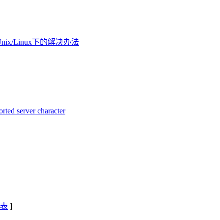
found在Unix/Linux下的解决办法
rted server character
表
]