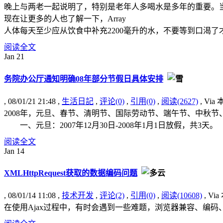
晚上与两老一起说明了，特别是老年人多喝水是多年的重要。
现在让更多的人也了解一下，Array
人体每天至少应从饮食中补充2200毫升的水，不要等到口渴了
阅读全文
Jan
21
务院办公厅通知明确08年部分节假日具体安排
, 08/01/21 21:48 ,
生活日記
,
评论(0)
,
引用(0)
,
阅读(2627)
, Vi
2008年，元旦、春节、清明节、国际劳动节、端午节、中秋
一、元旦：2007年12月30日-2008年1月1日放假，共3天。
阅读全文
Jan
14
XMLHttpRequest获取的数据编码问题
, 08/01/14 11:08 ,
技术开发
,
评论(2)
,
引用(0)
,
阅读(10608)
, Vi
在使用Ajax过程中，有时会遇到一些难题，浏览器兼容、编码