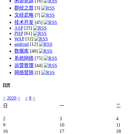
闲讲系辞
[16]
群经之首
[3]
文经武略
[7]
技术开发
[45]
ASP
[25]
PHP
[61]
WAP
[12]
android
[12]
数据库
[40]
系统网络
[75]
运营管理
[44]
网络营销
[2]
日历
<
2026
>
<
8
>
日
一
二
2
3
4
9
10
11
16
17
18