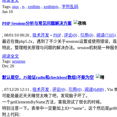
阅读全文
Tags:
ajax
,
js
,
xmlhttp
,
xmlhttpjs
,
字符乱码
Jan
10
PHP Sessions分析与常见问题解决方案
, 08/01/10 00:26 ,
技术开发
»
PHP
,
评论(0)
,
引用(0)
,
阅读(7105)
最近在做php5.2x，遇到了不少关于sessions设置或使用
特此，整理相关原理与问题的解决办法。session机制是一
阅读全文
Tags:
sessions
Dec
20
默认是空，JS验证radio和checkbox[数组]不能为空
, 07/12/20 12:11 ,
技术开发
,
评论(0)
,
引用(0)
,
阅读(6498)
, Vi
可能是最近天天睡觉太晚了吧，发现脑子坏了。
一个getElementsByName方法，害我测试了很长的时候。
特别注意一下。表单中一定要加上ID=“name”，这个然后是getBy
附上代码：