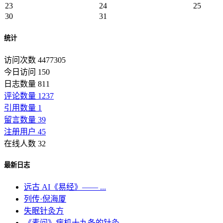
23
24
25
30
31
统计
访问次数 4477305
今日访问 150
日志数量 811
评论数量 1237
引用数量 1
留言数量 39
注册用户 45
在线人数 32
最新日志
远古 AI《易经》—— ...
列传·倪海厦
失眠针灸方
《素问》病机十九条的针灸...