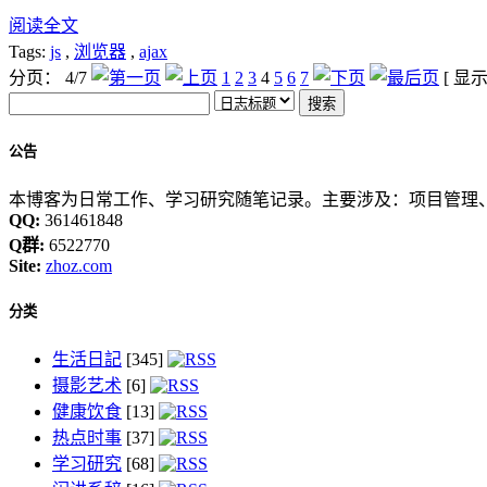
阅读全文
Tags:
js
,
浏览器
,
ajax
分页： 4/7
1
2
3
4
5
6
7
[ 显
公告
本博客为日常工作、学习研究随笔记录。主要涉及：项目管理、
QQ:
361461848
Q群:
6522770
Site:
zhoz.com
分类
生活日記
[345]
摄影艺术
[6]
健康饮食
[13]
热点时事
[37]
学习研究
[68]