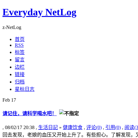
Everyday NetLog
z-NetLog
首页
RSS
标签
留言
边栏
链接
归档
星标日志
Feb
17
请记住，请科学喝水吧！
, 08/02/17 20:38 ,
生活日記
»
健康饮食
,
评论(0)
,
引用(0)
,
阅读(3
回去发现，老娘的血压又开始上升了。有些担心。了解发现，