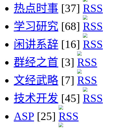
热点时事
[37]
学习研究
[68]
闲讲系辞
[16]
群经之首
[3]
文经武略
[7]
技术开发
[45]
ASP
[25]