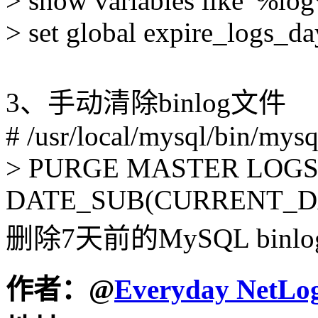
> show variables like '%log
> set global expire_logs_da
3、手动清除binlog文件
# /usr/local/mysql/bin/mysql
> PURGE MASTER LOGS
DATE_SUB(CURRENT_DA
删除7天前的MySQL binl
作者：
@
Everyday NetLo