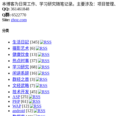
本博客为日常工作、学习研究随笔记录。主要涉及：项目管理、
QQ:
361461848
Q群:
6522770
Site:
zhoz.com
分类
生活日記
[345]
摄影艺术
[6]
健康饮食
[13]
热点时事
[37]
学习研究
[68]
闲讲系辞
[16]
群经之首
[3]
文经武略
[7]
技术开发
[45]
ASP
[25]
PHP
[61]
WAP
[12]
android
[12]