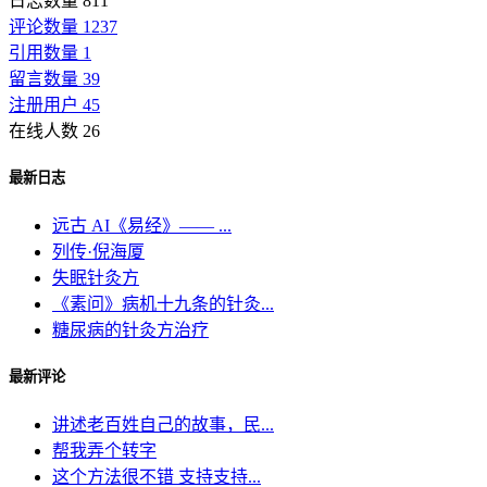
日志数量 811
评论数量 1237
引用数量 1
留言数量 39
注册用户 45
在线人数 26
最新日志
远古 AI《易经》—— ...
列传·倪海厦
失眠针灸方
《素问》病机十九条的针灸...
糖尿病的针灸方治疗
最新评论
讲述老百姓自己的故事，民...
帮我弄个转字
这个方法很不错 支持支持...