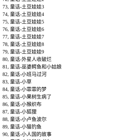
73, 童话-土豆娃娃3
74, 童话-土豆娃娃4
75, 童话-土豆娃娃5
76, 童话-土豆娃娃6
77, 童话-土豆娃娃7
78, 童话-土豆娃娃8
79, 童话-土豆娃娃9
80, 童话-外星人收破烂
81, 童话-巫婆鳄鱼和小姑娘
82, 童话-小班马过河
83, 童话-小草
84, 童话-小霏霏的梦
85, 童话-小果树生病了
86, 童话-小猴织布
87, 童话-小狐狸
88, 童话-小卢鱼波尔
89, 童话-小猫钓鱼
90, 童话-小人国的故事