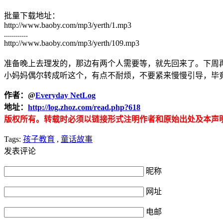
批量下载地址：
http://www.baoby.com/mp3/yerth/1.mp3
............
http://www.baoby.com/mp3/yerth/109.mp3
准备晚上去理发的，那边有两个人需要等，就先回来了。下周
小妈妈偶尔转成听这个，有点不耐烦，不要紧来慢慢引导，毕
作者：
@
Everyday NetLog
地址：
http://log.zhoz.com/read.php?618
版权所有。转载时必须以链接形式注明作者和原始出处及本声
Tags:
孩子教育
,
童话故事
发表评论
昵称
网址
电邮