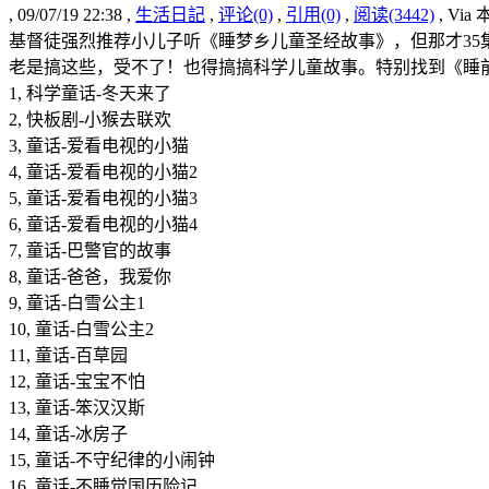
, 09/07/19 22:38 ,
生活日記
,
评论(0)
,
引用(0)
,
阅读(3442)
, Vi
基督徒强烈推荐小儿子听《睡梦乡儿童圣经故事》，但那才35
老是搞这些，受不了！也得搞搞科学儿童故事。特别找到《睡前
1, 科学童话-冬天来了
2, 快板剧-小猴去联欢
3, 童话-爱看电视的小猫
4, 童话-爱看电视的小猫2
5, 童话-爱看电视的小猫3
6, 童话-爱看电视的小猫4
7, 童话-巴警官的故事
8, 童话-爸爸，我爱你
9, 童话-白雪公主1
10, 童话-白雪公主2
11, 童话-百草园
12, 童话-宝宝不怕
13, 童话-笨汉汉斯
14, 童话-冰房子
15, 童话-不守纪律的小闹钟
16, 童话-不睡觉国历险记