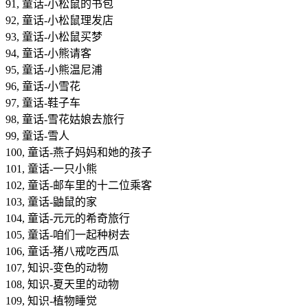
91, 童话-小松鼠的书包
92, 童话-小松鼠理发店
93, 童话-小松鼠买梦
94, 童话-小熊请客
95, 童话-小熊温尼浦
96, 童话-小雪花
97, 童话-鞋子车
98, 童话-雪花姑娘去旅行
99, 童话-雪人
100, 童话-燕子妈妈和她的孩子
101, 童话-一只小熊
102, 童话-邮车里的十二位乘客
103, 童话-鼬鼠的家
104, 童话-元元的希奇旅行
105, 童话-咱们一起种树去
106, 童话-猪八戒吃西瓜
107, 知识-变色的动物
108, 知识-夏天里的动物
109, 知识-植物睡觉