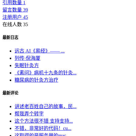
引用数量 1
留言数量 39
注册用户 45
在线人数 35
最新日志
远古 AI《易经》—— ...
列传·倪海厦
失眠针灸方
《素问》病机十九条的针灸...
糖尿病的针灸方治疗
最新评论
讲述老百姓自己的故事，民...
帮我弄个转字
这个方法很不错 支持支持...
不错，非常好的代码！cu...
这取得的是服务器的mac