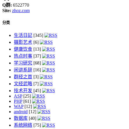
Q群:
6522770
Site:
zhoz.com
分类
生活日記
[345]
摄影艺术
[6]
健康饮食
[13]
热点时事
[37]
学习研究
[68]
闲讲系辞
[16]
群经之首
[3]
文经武略
[7]
技术开发
[45]
ASP
[25]
PHP
[61]
WAP
[12]
android
[12]
数据库
[40]
系统网络
[75]